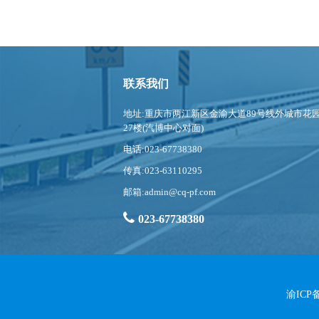
联系我们
地址:重庆市两江新区金渝大道89号线外城市花园
27楼(汽博中心对面)
电话:023-67738380
传真:023-63110295
邮箱:admin@cq-pf.com
023-67738380
渝ICP备