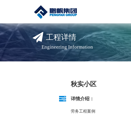
工程详情
Engineering Information
秋实小区
详情介绍：
劳务工程案例