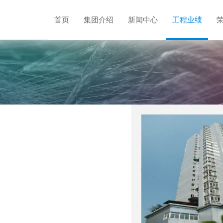
首页
集团介绍
新闻中心
工程业绩